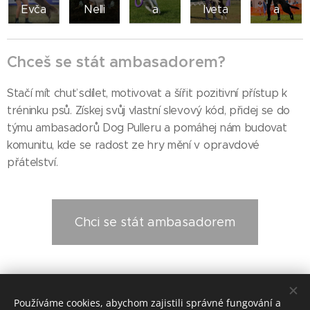
Evča
Nelli
a
Iveta
a
Chceš se stát ambasadorem?
Stačí mít chuť sdílet, motivovat a šířit pozitivní přístup k
tréninku psů. Získej svůj vlastní slevový kód, přidej se do
týmu ambasadorů Dog Pulleru a pomáhej nám budovat
komunitu, kde se radost ze hry mění v opravdové
přátelství.
Chci se stát ambasadorem
© 2019 Kynologický spolek sportu Dog Puller z.s. / Praha /
Používáme cookies, abychom zajistili správné fungování a