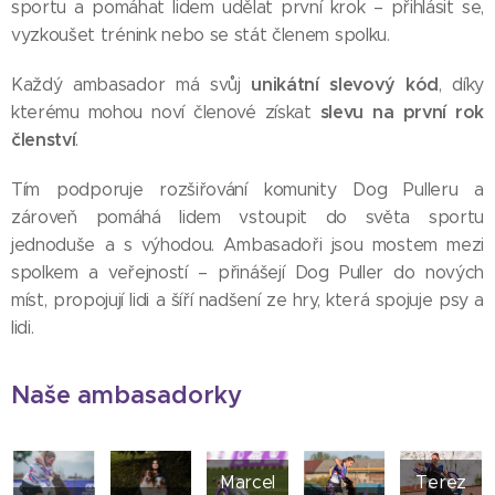
sportu a pomáhat lidem udělat první krok – přihlásit se,
vyzkoušet trénink nebo se stát členem spolku.
unikátní slevový kód
Každý ambasador má svůj
, díky
slevu na první rok
kterému mohou noví členové získat
členství
.
Tím podporuje rozšiřování komunity Dog Pulleru a
zároveň pomáhá lidem vstoupit do světa sportu
jednoduše a s výhodou. Ambasadoři jsou mostem mezi
spolkem a veřejností – přinášejí Dog Puller do nových
míst, propojují lidi a šíří nadšení ze hry, která spojuje psy a
lidi. 💜
Naše ambasadorky
Marcel
Terez