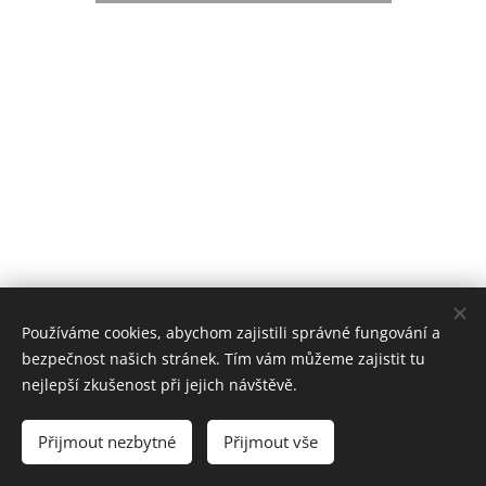
© 2019 Kynologický spolek sportu Dog Puller z.s. / Praha /
Používáme cookies, abychom zajistili správné fungování a
info@dogpuller.cz
bezpečnost našich stránek. Tím vám můžeme zajistit tu
Vytvořeno službou
Webnode
Cookies
nejlepší zkušenost při jejich návštěvě.
Jazyky
Přijmout nezbytné
Přijmout vše
Čeština
English