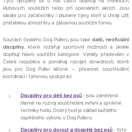
Tyto disciplíny se u nás často objevují na trénincích,
klubových soutěžích nebo při speciálních akcích. Jsou
ideální pro začátečníky i zkušené týmy, kteří si chtějí užít
přátelskou atmosféru a zábavnou soutěžní formu.
další, neoficiální
Součástí českého Dog Pulleru jsou také
disciplíny
, které rozšiřují sportovní možnosti a skvěle
doplňují hlavní soutěžní kategorie. Vznikly především v
České republice a pomáhají rozvíjet dovednosti, které
jsou pro Dog Puller klíčové — přesnost, soustředění,
koordinaci i týmovou spolupráci.
Disciplíny pro děti bez psů
- jsou zaměřené
hlavně na rozvoj soustředění, míření a správné
techniky hodu. Dobrý hod je základ každého
úspěšného výkonu v Dog Pulleru.
Disciplíny pro dorost a dospělé bez psů
- tyto