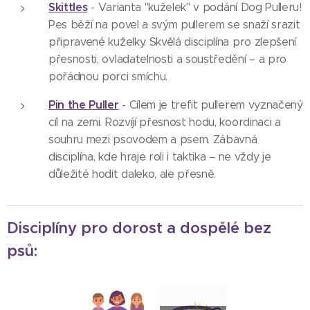
Skittles
- Varianta "kuželek" v podání Dog Pulleru!
Pes běží na povel a svým pullerem se snaží srazit
připravené kuželky. Skvělá disciplína pro zlepšení
přesnosti, ovladatelnosti a soustředění – a pro
pořádnou porci smíchu.
Pin the Puller
- Cílem je trefit pullerem vyznačený
cíl na zemi. Rozvíjí přesnost hodu, koordinaci a
souhru mezi psovodem a psem. Zábavná
disciplína, kde hraje roli i taktika – ne vždy je
důležité hodit daleko, ale přesně.
Disciplíny pro dorost a dospělé bez
psů: