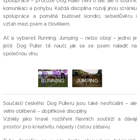
spolupráce – protože Dog Puller není o síle, ale o souhře,
komunikaci a pohybu. Každá disciplína rozvíjí jinou stránku
spolupráce a pomáhá budovat kondici, sebedůvěru i
vztah mezi psem a člověkem.
Ať si vybereš Running, Jumping – nebo obojí – jedno je
jisté: Dog Puller tě naučí, jak se se psem naladit na
společnou vlnu.
RUNNING
JUMPING
Součástí českého Dog Pulleru jsou také neoficiální – ale
velmi oblíbené – doplňkové disciplíny.
Vznikly jako hravé rozšíření hlavních soutěží a dávají
prostor pro kreativitu, nápady i čistou zábavu.