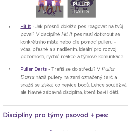
PULLER
HIT IT
DARTS
Hit It
- Jak přesně dokáže pes reagovat na tvůj
Hit It
povel? V disciplíně
pes musí dotknout se
konkrétního místa nebo cíle pomocí pulleru –
včas, přesně a s nadšením. Ideální pro rozvoj
pozornosti, rychlé reakce a týmové komunikace.
Puller
Puller Darts
- Trefíš se do středu? V
Darts
házíš pullery na zemi označený terč a
snažíš se získat co nejvíce bodů. Lehce soutěživá,
ale hlavně zábavná disciplína, která baví i děti.
Disciplíny pro týmy psovod + pes: