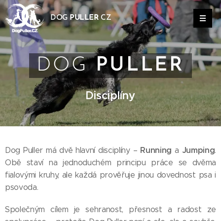
DOG
PULLER
CZ
DOG
PULLER
Disciplíny
Running
Jumping
Dog Puller má dvě hlavní disciplíny –
a
.
Obě staví na jednoduchém principu práce se dvěma
fialovými kruhy, ale každá prověřuje jinou dovednost psa i
psovoda.
Společným cílem je sehranost, přesnost a radost ze