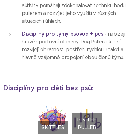
aktivity pomáhají zdokonalovat techniku hodu
pullerem a rozvíjet jeho využití v různých
situacích i úhlech.
Disciplíny pro týmy psovod + pes
- nabízejí
hravé sportovní obměny Dog Pulleru, které
rozvíjejí obratnost, postřeh, rychlou reakci a
hlavně vzájemné propojení obou členů týmu.
Disciplíny pro děti bez psů:
PIN THE
SKITTLES
PULLER