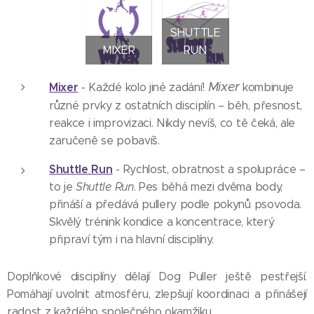
SHUTTLE
MIXER
RUN
Mixer
Mixer
- Každé kolo jiné zadání!
kombinuje
různé prvky z ostatních disciplín – běh, přesnost,
reakce i improvizaci. Nikdy nevíš, co tě čeká, ale
zaručeně se pobavíš.
Shuttle Run
- Rychlost, obratnost a spolupráce –
to je
Shuttle Run
. Pes běhá mezi dvěma body,
přináší a předává pullery podle pokynů psovoda.
Skvělý trénink kondice a koncentrace, který
připraví tým i na hlavní disciplíny.
Doplňkové disciplíny dělají Dog Puller ještě pestřejší.
Pomáhají uvolnit atmosféru, zlepšují koordinaci a přinášejí
radost z každého společného okamžiku.