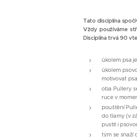
Tato disciplína spoč
Vždy používáme stří
Disciplína trvá 90 vte
úkolem psa j
úkolem psovod
motivovat psa
oba Pullery s
ruce v momen
pouštění Pul
do tlamy (v z
pustit i psovo
tým se snaží 