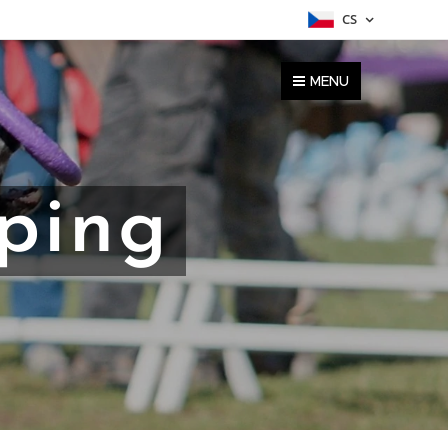
CS
MENU
ping