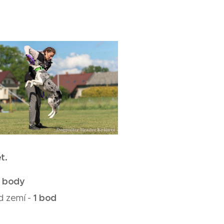
t.
 body
1 bod
d zemí -