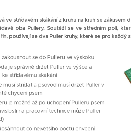
ívá ve střídavém skákání z kruhu na kruh se zákusem d
davě oba Pullery. Soutěží se ve středním poli, kte
řin, používají se dva Puller kruhy, které se pro každý s
e zakousnout se do Pulleru ve výskoku
a je správně držet Puller ve výšce a
 ke střídavému skákání
e musí střídat a psovod musí držet Puller v
tě chycení psem
leru je možné až po uchopení Pulleru psem
ávislosti na pracovní technice může Puller
d)
dosáhnout co největšího počtu chycení