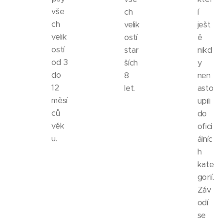
vše
ch
í
ch
velik
ješt
velik
ostí
ě
ostí
star
nikd
od 3
ších
y
do
8
nen
12
let.
asto
měsí
upili
ců
do
věk
ofici
u.
álníc
h
kate
gorií.
Záv
odí
se