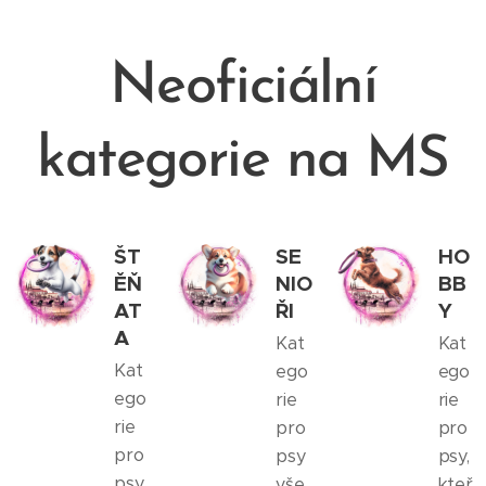
Neoficiální
kategorie na MS
ŠT
SE
HO
ĚŇ
NIO
BB
AT
ŘI
Y
A
Kat
Kat
Kat
ego
ego
ego
rie
rie
rie
pro
pro
pro
psy
psy,
psy
vše
kteř