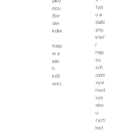
jako
typ
jsou
u a
Bor
další
der
psy,
kolie
kteř
,
í
Kelp
nejs
ie a
ou
jejic
sch
h
opni
kříž
vyvi
enci.
nout
vys
oko
u
rych
lost