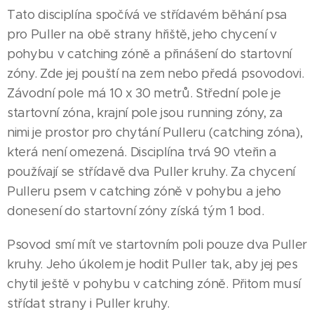
Tato disciplína spočívá ve střídavém běhání psa
pro Puller na obě strany hřiště, jeho chycení v
pohybu v catching zóně a přinášení do startovní
zóny. Zde jej pouští na zem nebo předá psovodovi.
Závodní pole má 10 x 30 metrů. Střední pole je
startovní zóna, krajní pole jsou running zóny, za
nimi je prostor pro chytání Pulleru (catching zóna),
která není omezená. Disciplína trvá 90 vteřin a
používají se střídavě dva Puller kruhy. Za chycení
Pulleru psem v catching zóně v pohybu a jeho
donesení do startovní zóny získá tým 1 bod.
Psovod smí mít ve startovním poli pouze dva Puller
kruhy. Jeho úkolem je hodit Puller tak, aby jej pes
chytil ještě v pohybu v catching zóně. Přitom musí
střídat strany i Puller kruhy.