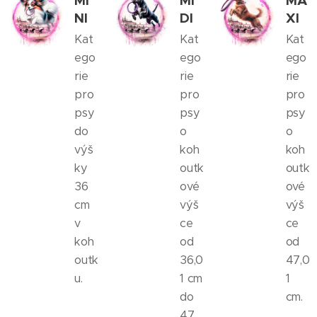
MI
MI
MA
NI
DI
XI
Kat
Kat
Kat
ego
ego
ego
rie
rie
rie
pro
pro
pro
psy
psy
psy
do
o
o
výš
koh
koh
ky
outk
outk
36
ové
ové
cm
výš
výš
v
ce
ce
koh
od
od
outk
36,0
47,0
u.
1 cm
1
do
cm.
47