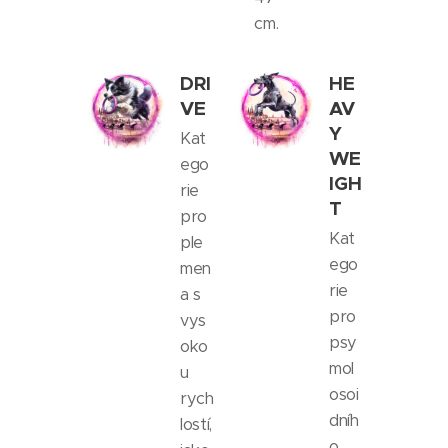
cm.
DRI
HE
VE
AV
Y
Kat
WE
ego
IGH
rie
T
pro
Kat
ple
ego
men
rie
a s
pro
vys
psy
oko
mol
u
osoi
rych
dníh
lostí,
o