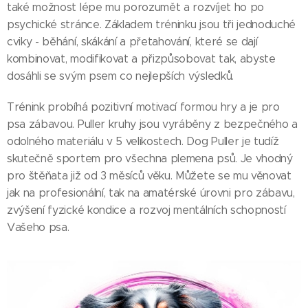
také možnost lépe mu porozumět a rozvíjet ho po
psychické stránce. Základem tréninku jsou tři jednoduché
cviky - běhání, skákání a přetahování, které se dají
kombinovat, modifikovat a přizpůsobovat tak, abyste
dosáhli se svým psem co nejlepších výsledků.
Trénink probíhá pozitivní motivací formou hry a je pro
psa zábavou. Puller kruhy jsou vyráběny z bezpečného a
odolného materiálu v 5 velikostech. Dog Puller je tudíž
skutečně sportem pro všechna plemena psů. Je vhodný
pro štěňata již od 3 měsíců věku. Můžete se mu věnovat
jak na profesionální, tak na amatérské úrovni pro zábavu,
zvýšení fyzické kondice a rozvoj mentálních schopností
Vašeho psa.