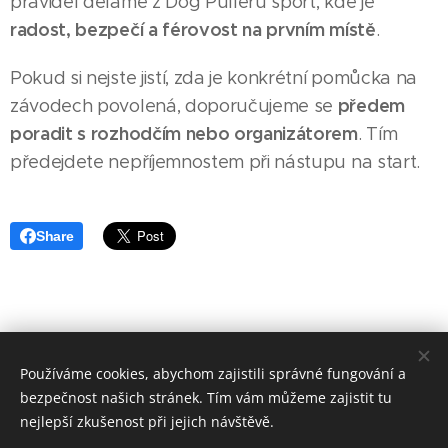
pravidel děláme z Dog Pulleru sport, kde je
radost, bezpečí a férovost na prvním místě
.
Pokud si nejste jistí, zda je konkrétní pomůcka na
předem
závodech povolená, doporučujeme se
poradit s rozhodčím nebo organizátorem
. Tím
předejdete nepříjemnostem při nástupu na start.
Share
© 2019 Kynologický spolek sportu Dog Puller z.s. / Praha /
Používáme cookies, abychom zajistili správné fungování a
info@dogpuller.cz
bezpečnost našich stránek. Tím vám můžeme zajistit tu
Vytvořeno službou
Webnode
Cookies
nejlepší zkušenost při jejich návštěvě.