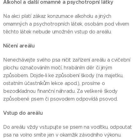
Alkohol a další omamné a psychotropní látky
Na akci platí zákaz konzumace alkoholu a jiných
omamných a psychotropních látek, osobám pod vlivem
těchto látek nebude umožněn vstup do areálu.
Ničení areálu
Nenechávejte svého psa ničit zařízení areálu a cvičební
plochu označováním močí, hrabáním děr či jiným
způsobem. Dojde-li ke způsobení škody (na majetku,
ostatním účastníkům lekce apod.), prosíme o
bezodkladnou finanční náhradu. Za veškeré škody
způsobené psem či psovodem odpovídá psovod.
Vstup do areálu
Do areálu vždy vstupujte se psem na vodítku, odpoutat
psa na volno smíte jen v okamžik závodního výkonu.