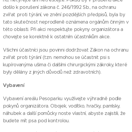
došlo k porušení zákona č. 246/1992 Sb., na ochranu
zvířat proti týrání, ve znění pozdějších předpisů, byla by
tato skutečnost neprodleně oznámena orgánům činným v
této oblasti. Při akci respektujte pokyny organizátora a
chovejte se korektně k ostatním účastníkům akce.
Všichni účastníci jsou povinni dodržovat Zákon na ochranu
zvířat proti týrání (tzn. nemohou se účastnit psi s
kupírovanýma ušima či dalšími chirurgickými zákroky, které
byly dělány z jiných důvodů než zdravotních).
Vybavení
Vybavení areálu Pesoparku využívejte výhradně podle
pokynů organizátora. Obojek, vodítko, hračky, pamlsky,
náhubek a další pomůcky noste vlastní, abyste zajistili, že
budete mít psa pod kontrolou.