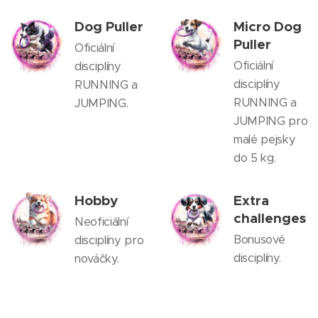
Dog Puller
Micro Dog
Puller
Oficiální
Oficiální
disciplíny
disciplíny
RUNNING a
RUNNING a
JUMPING.
JUMPING pro
malé pejsky
do 5 kg.
Hobby
Extra
challenges
Neoficiální
Bonusové
disciplíny pro
disciplíny.
nováčky.