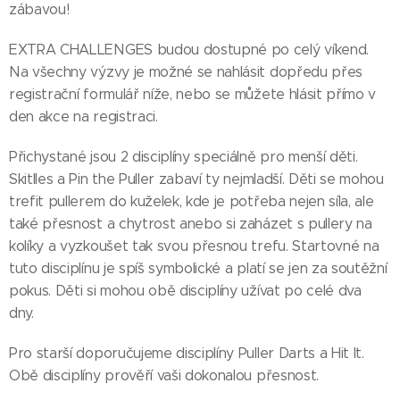
zábavou!
EXTRA CHALLENGES budou dostupné po celý víkend.
Na všechny výzvy je možné se nahlásit dopředu přes
registrační formulář níže, nebo se můžete hlásit přímo v
den akce na registraci.
Přichystané jsou 2 disciplíny speciálně pro menší děti.
Skitlles a Pin the Puller zabaví ty nejmladší. Děti se mohou
trefit pullerem do kuželek, kde je potřeba nejen síla, ale
také přesnost a chytrost anebo si zaházet s pullery na
kolíky a vyzkoušet tak svou přesnou trefu. Startovné na
tuto disciplínu je spíš symbolické a platí se jen za soutěžní
pokus. Děti si mohou obě disciplíny užívat po celé dva
dny.
Pro starší doporučujeme disciplíny Puller Darts a Hit It.
Obě disciplíny prověří vaši dokonalou přesnost.