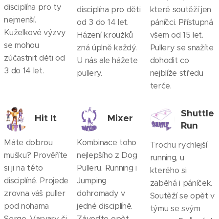
disciplína pro ty
disciplína pro děti
které soutěží jen
nejmenší.
od 3 do 14 let.
páníčci. Přístupná
Kuželkové výzvy
Házení kroužků
všem od 15 let.
se mohou
zná úplně každý.
Pullery se snažíte
zúčastnit děti od
U nás ale hážete
dohodit co
3 do 14 let.
pullery.
nejblíže středu
terče.
Shuttle
Hit It
Mixer
Run
Máte dobrou
Kombinace toho
Trochu rychlejší
mušku? Prověříte
nejlepšího z Dog
running, u
si ji na této
Pulleru. Running i
kterého si
disciplíně. Projede
Jumping
zaběhá i páníček.
zrovna váš puller
dohromady v
Soutěží se opět v
pod nohama
jedné disciplíně.
týmu se svým
Serge, Varvary či
Závoďte opět