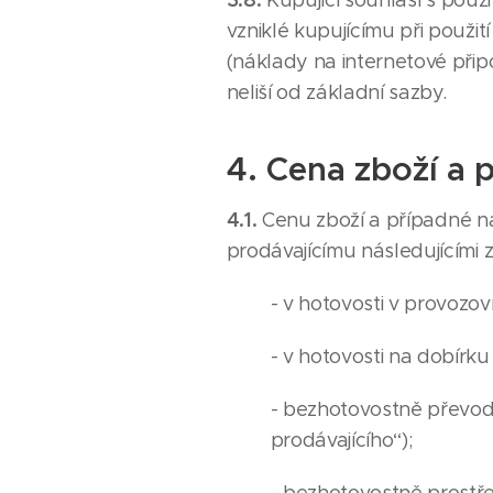
Kupující souhlasí s pou
vzniklé kupujícímu při použi
(náklady na internetové připo
neliší od základní sazby.
4. Cena zboží a 
4.1.
Cenu zboží a případné n
prodávajícímu následujícími 
- v hotovosti v provozo
- v hotovosti na dobírk
- bezhotovostně převod
prodávajícího“);