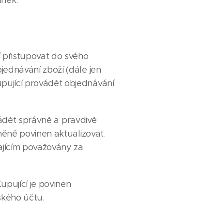
ínek.
 přistupovat do svého
jednávání zboží (dále jen
pující provádět objednávání
vádět správně a pravdivě
změně povinen aktualizovat.
ajícím považovány za
pující je povinen
ského účtu.