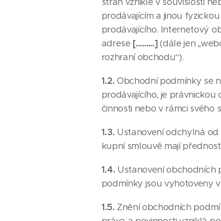
stran vzniklé v souvislosti 
prodávajícím a jinou fyzicko
prodávajícího. Internetový 
[………]
adrese
(dále jen „web
rozhraní obchodu“).
1.2.
Obchodní podmínky se nev
prodávajícího, je právnickou
činnosti nebo v rámci svého
1.3.
Ustanovení odchylná od 
kupní smlouvě mají přednos
1.4.
Ustanovení obchodních p
podmínky jsou vyhotoveny v 
1.5.
Znění obchodních podmín