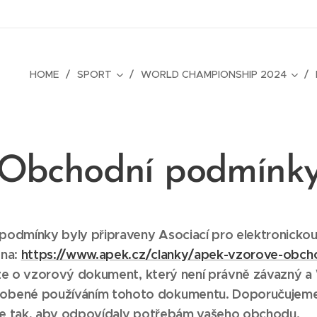
HOME
SPORT
WORLD CHAMPIONSHIP 2024
Obchodní podmínk
odmínky byly připraveny Asociací pro elektronickou
 na:
https://www.apek.cz/clanky/apek-vzorove-obch
ze o vzorový dokument, který není právně závazný
obené používáním tohoto dokumentu. Doporučujeme
 je tak, aby odpovídaly potřebám vašeho obchodu.