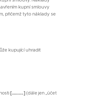
í kupní smlouvy. Náklady
 uzavřením kupní smlouvy
ám, přičemž tyto náklady se
že kupující uhradit
[………..]
nosti
(dále jen „účet