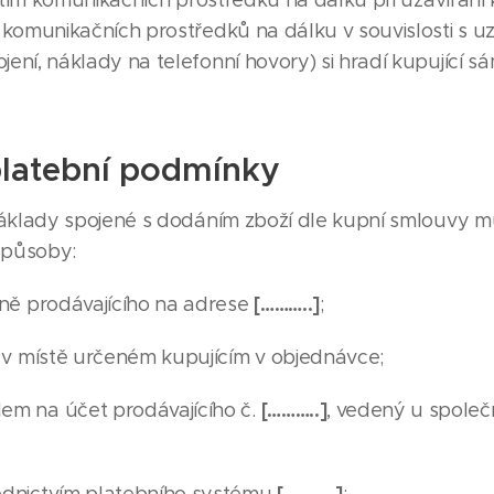
žitím komunikačních prostředků na dálku při uzavírán
tí komunikačních prostředků na dálku v souvislosti s
jení, náklady na telefonní hovory) si hradí kupující s
platební podmínky
áklady spojené s dodáním zboží dle kupní smlouvy mů
způsoby:
[………..]
vně prodávajícího na adrese
;
u v místě určeném kupujícím v objednávce;
[………..]
em na účet prodávajícího č.
, vedený u společ
[………..]