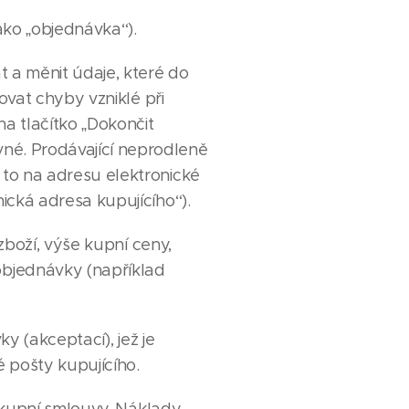
ako „objednávka“).
 a měnit údaje, které do
ovat chyby vzniklé při
a tlačítko „Dokončit
né. Prodávající neprodleně
 to na adresu elektronické
ická adresa kupujícího“).
zboží, výše kupní ceny,
bjednávky (například
y (akceptací), jež je
 pošty kupujícího.