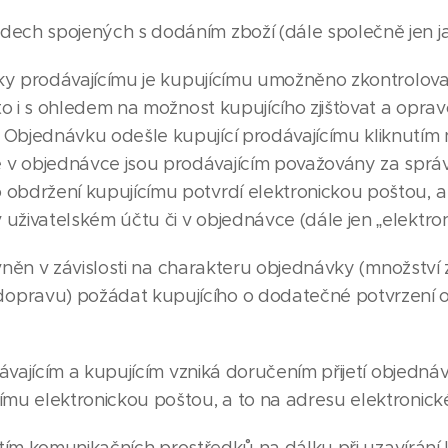
dech spojených s dodáním zboží (dále společně jen j
y prodávajícímu je kupujícímu umožněno zkontrolovat
 to i s ohledem na možnost kupujícího zjišťovat a oprav
Objednávku odešle kupující prodávajícímu kliknutím n
v objednávce jsou prodávajícím považovány za správ
 obdržení kupujícímu potvrdí elektronickou poštou, a
uživatelském účtu či v objednávce (dále jen „elektron
vněn v závislosti na charakteru objednávky (množství 
opravu) požádat kupujícího o dodatečné potvrzení o
vajícím a kupujícím vzniká doručením přijetí objednávk
ímu elektronickou poštou, a to na adresu elektronické