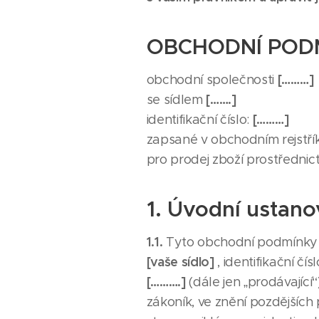
OBCHODNÍ POD
[………]
obchodní společnosti
[…….]
se sídlem
[………]
identifikační číslo:
zapsané v obchodním rejst
pro prodej zboží prostředni
1. Úvodní ustano
1.1.
Tyto obchodní podmínky (
[vaše sídlo]
, identifikační čís
[……….]
(dále jen „prodávající
zákoník, ve znění pozdějších