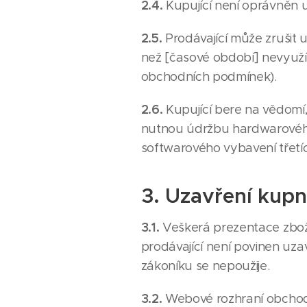
2.4.
Kupující není oprávněn 
2.5.
Prodávající může zrušit u
než [časové období] nevyužív
obchodních podmínek).
2.6.
Kupující bere na vědomí
nutnou údržbu hardwarového
softwarového vybavení třetí
3. Uzavření kup
3.1.
Veškerá prezentace zbož
prodávající není povinen uza
zákoníku se nepoužije.
3.2.
Webové rozhraní obchodu