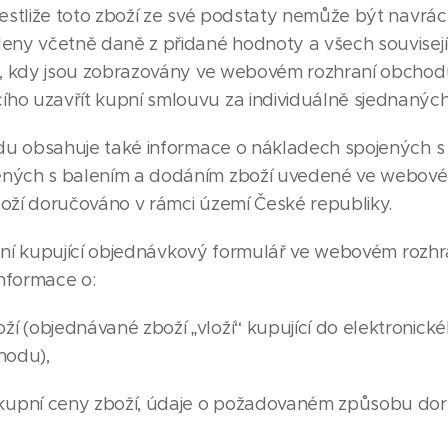
jestliže toto zboží ze své podstaty nemůže být navr
deny včetně daně z přidané hodnoty a všech souvisejí
bu, kdy jsou zobrazovány ve webovém rozhraní obchod
ho uzavřít kupní smlouvu za individuálně sjednanýc
u obsahuje také informace o nákladech spojených s 
ených s balením a dodáním zboží uvedené ve webové
boží doručováno v rámci území České republiky.
plní kupující objednávkový formulář ve webovém roz
nformace o:
í (objednávané zboží „vloží“ kupující do elektronick
hodu),
upní ceny zboží, údaje o požadovaném způsobu dor