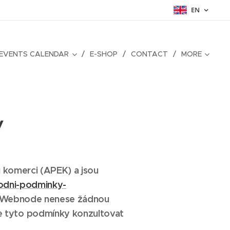
EN
EVENTS CALENDAR
E-SHOP
CONTACT
MORE
y
 komerci (APEK) a jsou
odni-podminky-
 a Webnode nenese žádnou
 tyto podmínky konzultovat