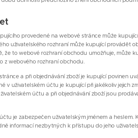
po dobu účinnosti předchozího znění obchodních podm
et
upujícího provedené na webové stránce může kupující
vého uživatelského rozhraní může kupující provádět ob
adě, že to webové rozhraní obchodu umožňuje, může ku
ímo z webového rozhraní obchodu.
 stránce a při objednávání zboží je kupující povinen u
v uživatelském účtu je kupující při jakékoliv jejich 
živatelském účtu a při objednávání zboží jsou prodáv
 účtu je zabezpečen uživatelským jménem a heslem. Ku
dně informací nezbytných k přístupu do jeho uživatel