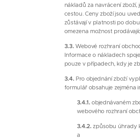
nákladů za navrácení zboží, 
cestou. Ceny zboží jsou uve
zůstávají v platnosti po do
omezena možnost prodávající
3.3.
Webové rozhraní obchod
Informace o nákladech spoj
pouze v případech, kdy je z
3.4.
Pro objednání zboží vy
formulář obsahuje zejména i
3.4.1.
objednávaném zbož
webového rozhraní obc
3.4.2.
způsobu úhrady k
a