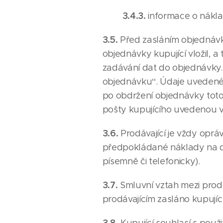
3.4.3.
informace o nákla
3.5.
Před zasláním objednávk
objednávky kupující vložil, a
zadávání dat do objednávky. 
objednávku“. Údaje uvedené 
po obdržení objednávky toto
pošty kupujícího uvedenou v 
3.6.
Prodávající je vždy oprá
předpokládané náklady na d
písemně či telefonicky).
3.7.
Smluvní vztah mezi prodá
prodávajícím zasláno kupujíc
3.8.