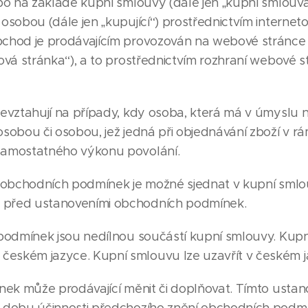
nebo na základě kupní smlouvy (dále jen „kupní smlouv
u osobou (dále jen „kupující“) prostřednictvím intern
obchod je prodávajícím provozován na webové stránce
ová stránka“), a to prostřednictvím rozhraní webové s
ztahují na případy, kdy osoba, která má v úmyslu n
 osobou či osobou, jež jedná při objednávání zboží v r
 samostatného výkonu povolání.
obchodních podmínek je možné sjednat v kupní smlo
t před ustanoveními obchodních podmínek.
odmínek jsou nedílnou součástí kupní smlouvy. Kup
českém jazyce. Kupní smlouvu lze uzavřít v českém j
ek může prodávající měnit či doplňovat. Tímto usta