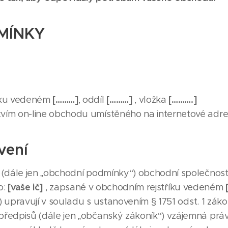
MÍNKY
[………]
[………]
[……….]
říku vedeném
, oddíl
, vložka
ctvím on-line obchodu umístěného na internetové adr
vení
dále jen „obchodní podmínky“) obchodní společnost
[vaše ič]
lo:
, zapsané v obchodním rejstříku vedeném
“) upravují v souladu s ustanovením § 1751 odst. 1 zák
 předpisů (dále jen „občanský zákoník“) vzájemná prá