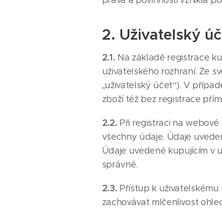
práva a povinnosti vzniklá 
2. Uživatelský úč
2.1.
Na základě registrace k
uživatelského rozhraní. Ze s
„uživatelský účet“). V příp
zboží též bez registrace př
2.2.
Při registraci na webové
všechny údaje. Údaje uvedené 
Údaje uvedené kupujícím v u
správné.
2.3.
Přístup k uživatelskému
zachovávat mlčenlivost ohle