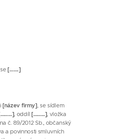
[…….]
ese
[název firmy]
i
, se sídlem
[………]
[………]
, oddíl
, vložka
ona č. 89/2012 Sb., občanský
va a povinnosti smluvních