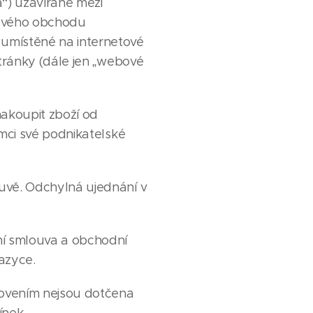
a“) uzavírané mezi
etového obchodu
 umístěné na internetové
tránky (dále jen „webové
akoupit zboží od
ámci své podnikatelské
uvě. Odchylná ujednání v
ní smlouva a obchodní
azyce.
novením nejsou dotčena